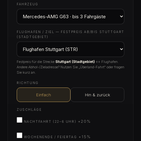
FAHRZEUG
FLUGHAFEN / ZIEL — FESTPREIS AB/BIS STUTTGART
(STADTGEBIET)
Festpreis für die Strecke
Stuttgart (Stadtgebiet)
↔ Flughafen.
Andere Abhol-/Zieladresse? Nutzen Sie „Überland-Fahrt" oder fragen
Sie kurz an.
RICHTUNG
Einfach
Hin & zurück
ZUSCHLÄGE
+20%
NACHTFAHRT (22–6 UHR)
+15%
WOCHENENDE / FEIERTAG