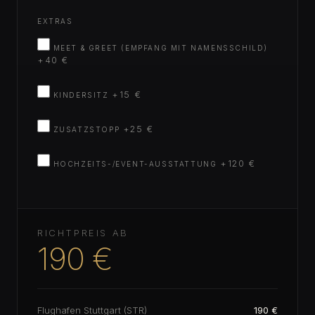
EXTRAS
MEET & GREET (EMPFANG MIT NAMENSSCHILD)
+40 €
+15 €
KINDERSITZ
+25 €
ZUSATZSTOPP
+120 €
HOCHZEITS-/EVENT-AUSSTATTUNG
RICHTPREIS AB
190 €
Flughafen Stuttgart (STR)
190 €